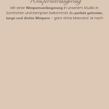
Wimpernverlängerung
Mit einer
in unserem Studio in
Wimpernverlängerung
Sonthofen und Kempten bekommst du
perfekt geformte,
– ganz ohne Mascara! Je nach
lange und dichte Wimpern
gewünschtem Look arbeiten wir mit verschiedenen
Techniken, von
bis hin zu
natürlich dezent
atemberaubendem Volumen.
Bei der Behandlung werden
hochwertige, leichte
mit einer speziellen Klebetechnik einzeln
Kunstwimpern
auf deine eigenen Wimpern appliziert. So entsteht ein
, der
langer, voluminöser und dennoch natürlicher Look
deine Augen wunderschön betont.